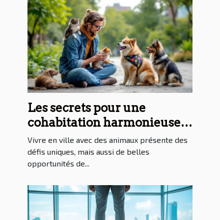
Les secrets pour une
cohabitation harmonieuse
avec les animaux en milieu
Vivre en ville avec des animaux présente des
urbain
défis uniques, mais aussi de belles
opportunités de...